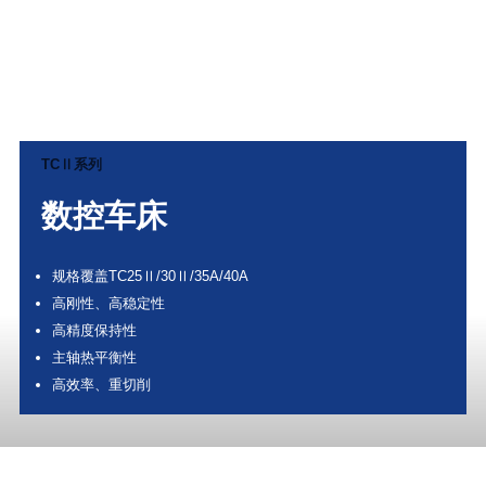
TCⅡ系列
数控车床
规格覆盖TC25Ⅱ/30Ⅱ/35A/40A
高刚性、高稳定性
高精度保持性
主轴热平衡性
高效率、重切削