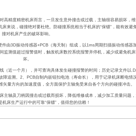
对高精度精密机床而言，一旦发生意外撞击或过载，主轴很容易损坏，维
机床来说，碰撞绝对要杜绝。防碰撞系统相当于机床的“保镖”，能有效避
撞对机床产生的破坏影响。
件由3D振动传感器+PCB（海天制）组成，以1ms周期扫描振动传感器
间监测值超过报警值时，触发机床数控系统报警并停机，减少或避免机床
坏。
线（近一个月），并可查询具体发生碰撞报警的时间；历史记录文件以.D
于故障追溯。2、PCB自制内嵌钮扣电池（寿命长），用于记录机床断电情
维矢量方向的加速度值，全方面保护主轴免受来自各个方向的碰撞冲击。
机床主轴及刀柄因撞击或过载而损坏，降低维修成本，减少加工质量问题，
是机床生产运行中的可靠“保镖”，值得您的信赖！