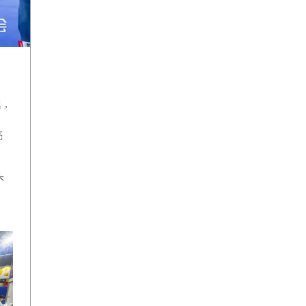
题，
携
亮
头
。