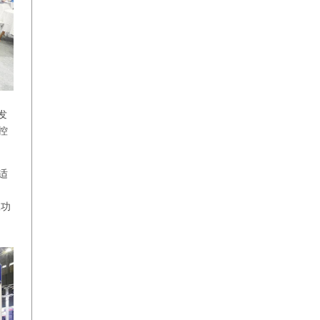
发
控
适
工功