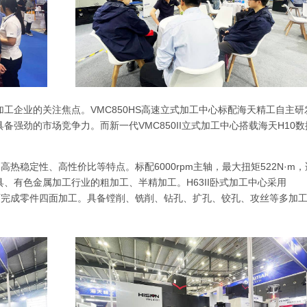
工企业的关注焦点。VMC850HS高速立式加工中心标配海天精工自主研
强劲的市场竞争力。而新一代VMC850II立式加工中心搭载海天H10数
、高热稳定性、高性价比等特点。标配6000rpm主轴，最大扭矩522N·m，
、有色金属加工行业的粗加工、半精加工。H63II卧式加工中心采用
夹可完成零件四面加工。具备镗削、
铣削
、钻孔、扩孔、铰孔、攻丝等多加