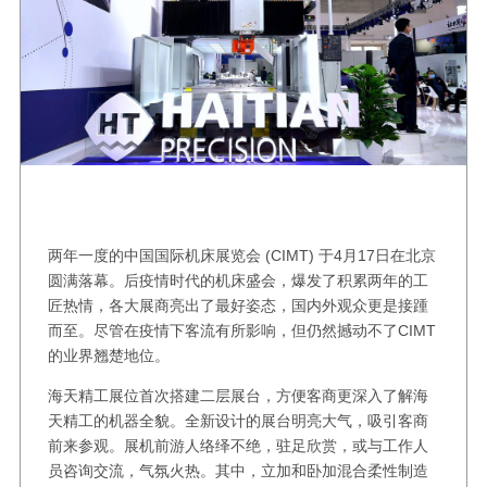
两年一度的中国国际机床展览会 (CIMT) 于4月17日在北京
圆满落幕。后疫情时代的机床盛会，爆发了积累两年的工
匠热情，各大展商亮出了最好姿态，国内外观众更是接踵
而至。尽管在疫情下客流有所影响，但仍然撼动不了CIMT
的业界翘楚地位。
海天精工展位首次搭建二层展台，方便客商更深入了解海
天精工的机器全貌。全新设计的展台明亮大气，吸引客商
前来参观。展机前游人络绎不绝，驻足欣赏，或与工作人
员咨询交流，气氛火热。其中，立加和卧加混合柔性制造