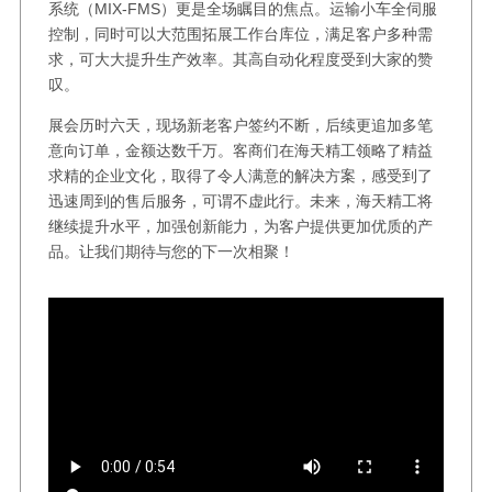
系统（MIX-FMS）更是全场瞩目的焦点。运输小车全伺服
控制，同时可以大范围拓展工作台库位，满足客户多种需
求，可大大提升生产效率。其高自动化程度受到大家的赞
叹。
展会历时六天，现场新老客户签约不断，后续更追加多笔
意向订单，金额达数千万。客商们在海天精工领略了精益
求精的企业文化，取得了令人满意的解决方案，感受到了
迅速周到的售后服务，可谓不虚此行。未来，海天精工将
继续提升水平，加强创新能力，为客户提供更加优质的产
品。让我们期待与您的下一次相聚！